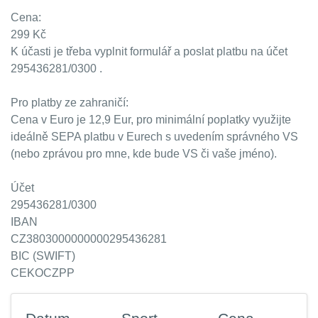
Cena:
299 Kč
K účasti je třeba vyplnit formulář a poslat platbu na účet
295436281/0300 .
Pro platby ze zahraničí:
Cena v Euro je 12,9 Eur, pro minimální poplatky využijte
ideálně SEPA platbu v Eurech s uvedením správného VS
(nebo zprávou pro mne, kde bude VS či vaše jméno).
Účet
295436281/0300
IBAN
CZ3803000000000295436281
BIC (SWIFT)
CEKOCZPP