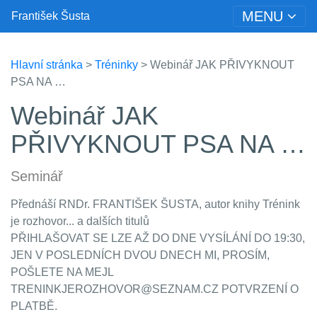
MENU
František Šusta
Hlavní stránka
>
Tréninky
> Webinář JAK PŘIVYKNOUT
PSA NA …
Webinář JAK
PŘIVYKNOUT PSA NA …
Seminář
Přednáší RNDr. FRANTIŠEK ŠUSTA, autor knihy Trénink
je rozhovor... a dalších titulů
PŘIHLAŠOVAT SE LZE AŽ DO DNE VYSÍLÁNÍ DO 19:30,
JEN V POSLEDNÍCH DVOU DNECH MI, PROSÍM,
POŠLETE NA MEJL
TRENINKJEROZHOVOR@SEZNAM.CZ POTVRZENÍ O
PLATBĚ.