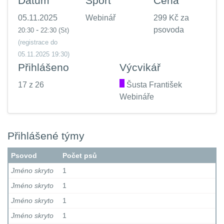
Datum
Sport
Cena
05.11.2025
Webinář
299 Kč za
-
psovoda
20:30
22:30
(St)
(registrace do
05.11.2025 19:30)
Přihlášeno
Výcvikář
17 z 26
.
Šusta František
Webináře
Přihlášené týmy
Psovod
Počet psů
Jméno skryto
1
Jméno skryto
1
Jméno skryto
1
Jméno skryto
1