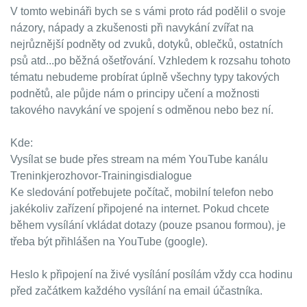
V tomto webináři bych se s vámi proto rád podělil o svoje
názory, nápady a zkušenosti při navykání zvířat na
nejrůznější podněty od zvuků, dotyků, oblečků, ostatních
psů atd...po běžná ošetřování. Vzhledem k rozsahu tohoto
tématu nebudeme probírat úplně všechny typy takových
podnětů, ale půjde nám o principy učení a možnosti
takového navykání ve spojení s odměnou nebo bez ní.
Kde:
Vysílat se bude přes stream na mém YouTube kanálu
Treninkjerozhovor-Trainingisdialogue
Ke sledování potřebujete počítač, mobilní telefon nebo
jakékoliv zařízení připojené na internet. Pokud chcete
během vysílání vkládat dotazy (pouze psanou formou), je
třeba být přihlášen na YouTube (google).
Heslo k připojení na živé vysílání posílám vždy cca hodinu
před začátkem každého vysílání na email účastníka.