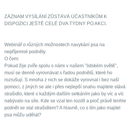
ZÁZNAM VYSÍLÁNÍ ZŮSTÁVÁ ÚČASTNÍKŮM K
DISPOZICI JEŠTĚ CELÉ DVA TÝDNY PO AKCI.
Webinář o různých možnostech navykání psa na
nepříjemné podněty
O čem:
Pokud žije zvíře spolu s námi v našem "lidském světě",
musí se denně vyrovnávat s řadou podnětů, které ho
rozrušují. S mnoha z nich se dokáže vyrovnat i bez naší
pomoci, z jiných se ale i přes nejlepší snahu majitele stává
strašidlo, které s každým dalším setkáním jako by víc a víc
nabývalo na síle. Kde se vzal ten rozdíl a proč právě tenhle
podnět se stal strašidlem? A hlavně, co s tím jako majitel
psa můžu udělat?