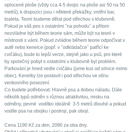
oplocené ploše (vždy cca 4-5 dvojic na ploše asi 50 na 50
metrů), k dispozici jsou i některé překážky, vnitřní bar,
toaleta. Teorii budeme dělat pod střechou v klubovně.
Pokud je váš pes s ostatními "na pohodu" a přitom
nezvládne být během teorie sám, může být na teorii v
místnosti s vámi. Pokud zvládne během teorie odpočívat v
autě nebo kenelce (popř. v "odkládačce" patřící ke
cvičáku), bude to lepší verze, stejně jako u psů, pro které
by společný pobyt s ostatními v klubovně byl problém.
Parkování je hned vedle cvičáku (jsme kus od silnice mimo
obec). Kenelky lze postavit i pod střechou ve stínu
venkovního posezení.
Co budete potřebovat: Hlavně psa a dobou náladu. Dále
několik typů odměn s různou atraktivitou, misku na
odměny, pevné vodítko ideálně 3-5 metrů dlouhé a pokud
vodíte psa na obojku i postroji, pak obojí.
Cena 1190 Kč za den, 2090 za oba dny.