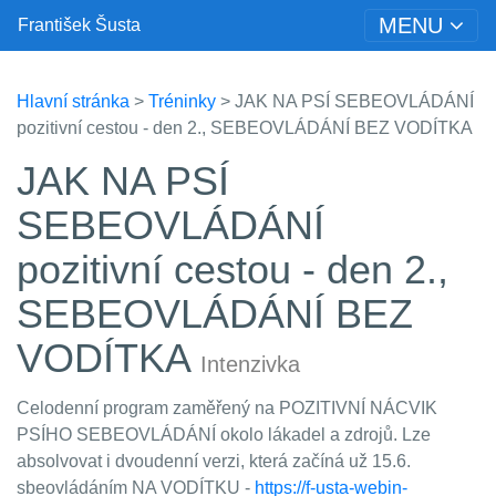
MENU
František Šusta
Hlavní stránka
>
Tréninky
> JAK NA PSÍ SEBEOVLÁDÁNÍ
pozitivní cestou - den 2., SEBEOVLÁDÁNÍ BEZ VODÍTKA
JAK NA PSÍ
SEBEOVLÁDÁNÍ
pozitivní cestou - den 2.,
SEBEOVLÁDÁNÍ BEZ
VODÍTKA
Intenzivka
Celodenní program zaměřený na POZITIVNÍ NÁCVIK
PSÍHO SEBEOVLÁDÁNÍ okolo lákadel a zdrojů. Lze
absolvovat i dvoudenní verzi, která začíná už 15.6.
sbeovládáním NA VODÍTKU -
https://f-usta-webin-