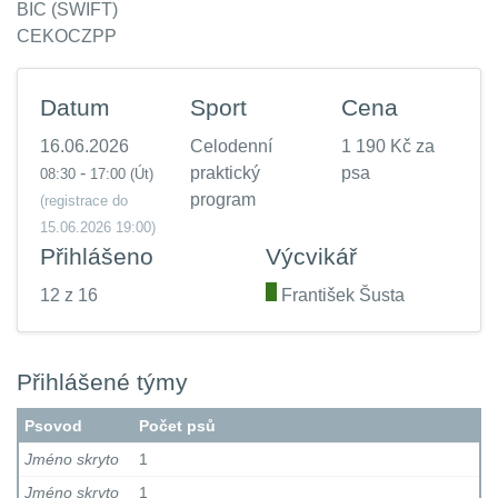
BIC (SWIFT)
CEKOCZPP
Datum
Sport
Cena
16.06.2026
Celodenní
1 190 Kč za
-
praktický
psa
08:30
17:00
(Út)
program
(registrace do
15.06.2026 19:00)
Přihlášeno
Výcvikář
12 z 16
.
František Šusta
Přihlášené týmy
Psovod
Počet psů
Jméno skryto
1
Jméno skryto
1