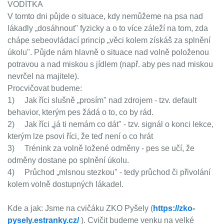
VODÍTKA
V tomto dni půjde o situace, kdy nemůžeme na psa nad
lákadly „dosáhnout" fyzicky a o to více záleží na tom, zda
chápe sebeovládací princip „věci kolem získáš za splnění
úkolu". Půjde nám hlavně o situace nad volně položenou
potravou a nad miskou s jídlem (např. aby pes nad miskou
nevrčel na majitele).
Procvičovat budeme:
1) Jak říci slušně „prosím" nad zdrojem - tzv. default
behavior, kterým pes žádá o to, co by rád.
2) Jak říci „já ti nemám co dát" - tzv. signál o konci lekce,
kterým lze psovi říci, že teď není o co hrát
3) Trénink za volně ložené odměny - pes se učí, že
odměny dostane po splnění úkolu.
4) Průchod „mlsnou stezkou" - tedy průchod či přivolání
kolem volně dostupných lákadel.
Kde a jak: Jsme na cvičáku ZKO Pyšely (
https://zko-
pysely.estranky.cz/
). Cvičit budeme venku na velké