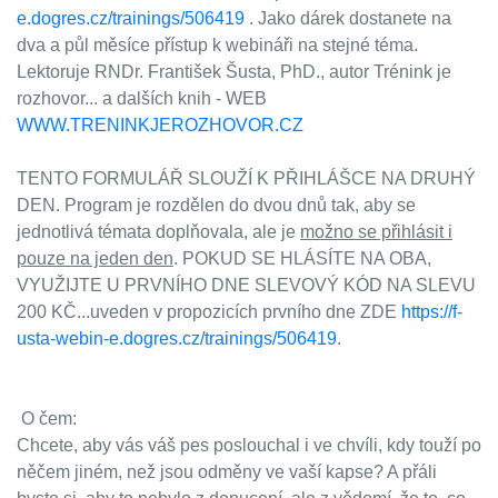
e.dogres.cz/trainings/506419
. Jako dárek dostanete na
dva a půl měsíce přístup k webináři na stejné téma.
Lektoruje RNDr. František Šusta, PhD., autor Trénink je
rozhovor... a dalších knih - WEB
WWW.TRENINKJEROZHOVOR.CZ
TENTO FORMULÁŘ SLOUŽÍ K PŘIHLÁŠCE NA DRUHÝ
DEN. Program je rozdělen do dvou dnů tak, aby se
jednotlivá témata doplňovala, ale je
možno se přihlásit i
pouze na jeden den
. POKUD SE HLÁSÍTE NA OBA,
VYUŽIJTE U PRVNÍHO DNE SLEVOVÝ KÓD NA SLEVU
200 KČ...uveden v propozicích prvního dne ZDE
https://f-
usta-webin-e.dogres.cz/trainings/506419
.
O čem:
Chcete, aby vás váš pes poslouchal i ve chvíli, kdy touží po
něčem jiném, než jsou odměny ve vaší kapse? A přáli