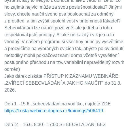
byste si, aby to nebylo z donucení, ale z vědomí, že to, co
ho zajímá nejvíc, může za svou poslušnost dostat? Jinými
slovy, chcete naučit svého psa poslouchat za odměny
z prostředí a tím zvýšit spolehlivost v přítomnosti lákadel?
Sebeovládání lze naučit pozitivně, ale je třeba u toho
respektovat jisté principy. A také ne každý cvik je na to
vhodný. V našem programu si všechny principy vysvětlíme
a procvičíme na vybraných cvicích tak, abyste po ovládnutí
metodiky mohli pokračovat sami doma včetně vysvětlení
postupného přechodu na tzv. variabilní nepravidelný rozvrh
odměn)
Jako dárek získáte PŘÍSTUP K ZÁZNAMU WEBINÁŘE
„ZVÍŘECÍ SEBEOVLÁDÁNÍ A JAK HO NAUČIT" do 31.8.
2026.
Den 1 -15.6., sebeovládání na vodítku, najdete ZDE
https://f-usta-webin-e.dogres.cz/trainings/506419
Den 2 - 16.6. 8:30 - 17:00 SEBEOVLÁDÁNÍ BEZ