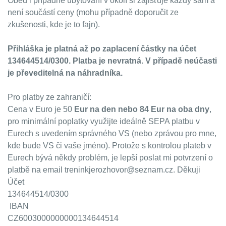
Oběd i případné ubytování v okolí si zajišťuje každý sám a
není součástí ceny (mohu případně doporučit ze
zkušenosti, kde je to fajn).
Přihláška je platná až po zaplacení částky na účet
134644514/0300. Platba je nevratná. V případě neúčasti
je převeditelná na náhradníka.
Pro platby ze zahraničí:
Cena v Euro je 50
Eur na den nebo 84 Eur na oba dny
,
pro minimální poplatky využijte ideálně SEPA platbu v
Eurech s uvedením správného VS (nebo zprávou pro mne,
kde bude VS či vaše jméno). Protože s kontrolou plateb v
Eurech bývá někdy problém, je lepší poslat mi potvrzení o
platbě na email treninkjerozhovor@seznam.cz. Děkuji
Účet
134644514/0300
IBAN
CZ6003000000000134644514