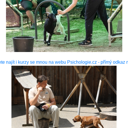
e najít i kurzy se mnou na webu Psichologie.cz - přímý odkaz 