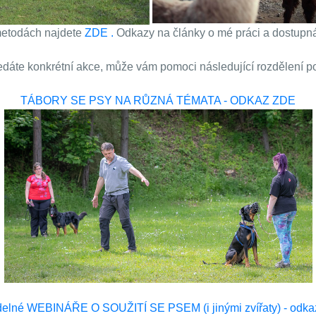
metodách najdete
ZDE .
Odkazy na články o mé práci a dostupn
dáte konkrétní akce, může vám pomoci následující rozdělení p
TÁBORY SE PSY NA RŮZNÁ TÉMATA - ODKAZ ZDE
delné WEBINÁŘE O SOUŽITÍ SE PSEM (i jinými zvířaty) - odk