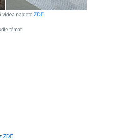
á videa najdete
ZDE
odle témat
az ZDE