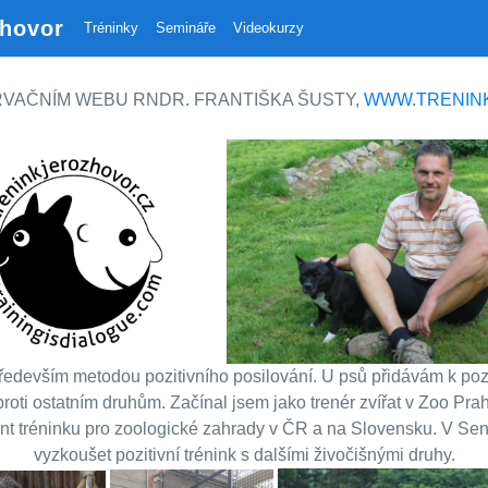
zhovor
Tréninky
Semináře
Videokurzy
RVAČNÍM WEBU RNDR. FRANTIŠKA ŠUSTY,
WWW.TRENIN
 především metodou pozitivního posilování. U psů přidávám k poz
oproti ostatním druhům. Začínal jsem jako trenér zvířat v Zoo Pr
ltant tréninku pro zoologické zahrady v ČR a na Slovensku. V 
vyzkoušet pozitivní trénink s dalšími živočišnými druhy.