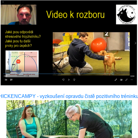
KENCAMPY - vyzkoušení opravdu čistě pozitivního trénink