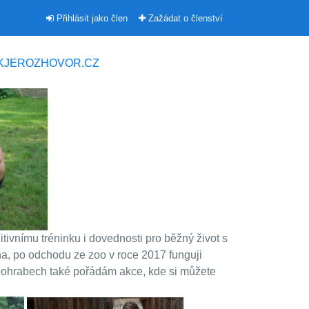
Přihlásit jako člen
Zažádat o členství
KJEROZHOVOR.CZ
itivnímu tréninku i dovednosti pro běžný život s
aha, po odchodu ze zoo v roce 2017 funguji
Senohrabech také pořádám akce, kde si můžete