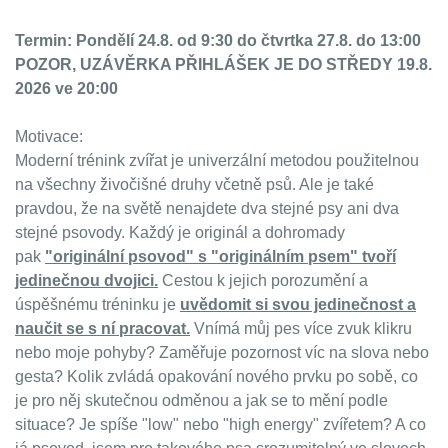
Termin: Pondělí 24.8. od 9:30 do čtvrtka 27.8. do 13:00
POZOR, UZÁVĚRKA PŘIHLÁŠEK JE DO STŘEDY 19.8.
2026 ve 20:00
Motivace:
Moderní trénink zvířat je univerzální metodou použitelnou
na všechny živočišné druhy včetně psů. Ale je také
pravdou, že na světě nenajdete dva stejné psy ani dva
stejné psovody. Každý je originál a dohromady
pak
"originální psovod" s "originálním psem" tvoří
jedinečnou dvojici.
Cestou k jejich porozumění a
úspěšnému tréninku je
uvědomit si svou jedinečnost a
naučit se s ní pracovat.
Vnímá můj pes více zvuk klikru
nebo moje pohyby? Zaměřuje pozornost víc na slova nebo
gesta? Kolik zvládá opakování nového prvku po sobě, co
je pro něj skutečnou odměnou a jak se to mění podle
situace? Je spíše "low" nebo "high energy" zvířetem? A co