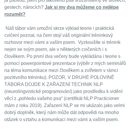
já psovod, jsem pro takového psa srozumitelný ve slovech,
gestech, nárocích?
Jak si my dva můžeme co nejlépe
rozumět?
Náš tábor vám umožní skrze výklad teorie i praktická
cvičení poznat, na čem stojí váš originální tréninkový
rozhovor mezi vámi a vaším psem. Vyzkoušíte si trénink
nejen se svým psem, ale v některých cvičeních i s
člověkem. Po první dva večery bude vykládána i teorie s
pomocí powerpointové prezentace (výběr z mých seminářů
na téma komunikace mezi člověkem a zvířetem v rámci
pozitivního tréninku). POZOR, V DRUHÉ POLOVINĚ
TÁBORA DOJDE K ZAŘAZENÍ TECHNIK NLP
(neurolingvistické programování) jako prostředku k vidění
věcí z „pohledu vašeho psa“ (certifikát NLP Practicioner
mám z roku 2019). Zařazení NLP se mi ukázalo jako velmi
dobrý doplněk, který nám může dát odpovědi na mnoho
otázek o vztahu a komunikaci mezi vámi a vaším psem.