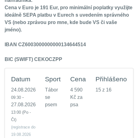
náhradníka.
Cena v Euro je 191 Eur, pro minimální poplatky využijte
ideálně SEPA platbu v Eurech s uvedením správného
VS (nebo zprávou pro mne, kde bude VS či vaše
jméno).
IBAN CZ6003000000000134644514
BIC (SWIFT) CEKOCZPP
Datum
Sport
Cena
Přihlášeno
24.08.2026
Tábor
4 590
15 z 16
-
se
Kč za
09:30
27.08.2026
psem
psa
13:00
(Po -
Čt)
(registrace do
19.08.2026