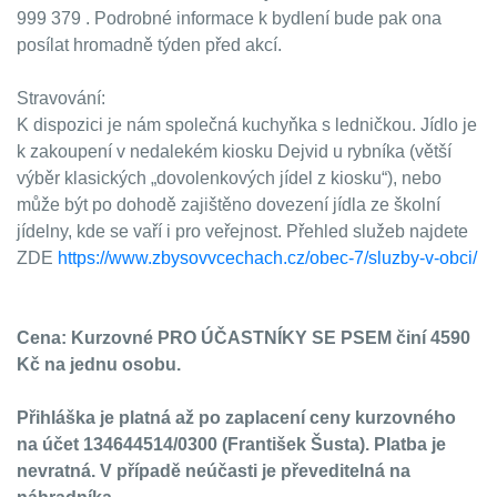
999 379 . Podrobné informace k bydlení bude pak ona
posílat hromadně týden před akcí.
Stravování:
K dispozici je nám společná kuchyňka s ledničkou. Jídlo je
k zakoupení v nedalekém kiosku Dejvid u rybníka (větší
výběr klasických „dovolenkových jídel z kiosku“), nebo
může být po dohodě zajištěno dovezení jídla ze školní
jídelny, kde se vaří i pro veřejnost. Přehled služeb najdete
ZDE
https://www.zbysovvcechach.cz/obec-7/sluzby-v-obci/
Cena: Kurzovné PRO ÚČASTNÍKY SE PSEM činí 4590
Kč na jednu osobu.
Přihláška je platná až po zaplacení ceny kurzovného
na účet 134644514/0300 (František Šusta). Platba je
nevratná. V případě neúčasti je převeditelná na