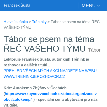
MENU
František Šusta
Hlavní stránka
>
Tréninky
> Tábor se psem na téma ŘEČ
VAŠEHO TÝMU
Tábor se psem na téma
ŘEČ VAŠEHO TÝMU
Tábor
Lektoruje František Šusta, autor knih Trénink je
rozhovor a dalších titulů...
PŘEHLED VŠECH MÝCH AKCÍ NAJDETE NA WEBU
WWW.TRENINKJEROZHOVOR.CZ
Kde: Autokemp Zbýšov v Čechách
(
https://www.zbysovvcechach.cz/obec/organizace-v-
obci/autokemp/
) - speciální cena ubytování pro nás
viz dále.