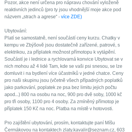
Pozor, akce není určena pro nápravu chování vyloženě
reaktivních jedinců (pro ty jsou vhodnější moje akce pod
názvem „strach a agrese“ -
více ZDE)
Ubytování:
Platí se samostatně, není součástí ceny kurzu. Chatky v
kempu ve Zbýšově jsou dostatečně zařízené, patrové, s
elektrikou, za příplatek možnost přímotopu k vytápění.
Součástí je i lednice a rychlovarná konvice Ubytovat se v
nich mohou až 4 lidé Tam, kde se vaši psi snesou, se lze
domluvit i na bydlení více účastníků v jedné chatce. Ceny
pro naši skupinu jsou (včetně všech případných poplatků
jako parkování, poplatek ze psa bez limitu jejich počtu
apod...) 800 na osobu na noc, 900 pro dvě soby, 1000 kč
pro tři osoby, 1100 pro 4 osoby. Za zmíněný přímotop je
příplatek 150 Kč na noc. Platba na místě v hotovosti.
Pro zajištění ubytování, prosím, kontaktujte paní Míšu
Čermákovou na kontaktech zlaty.kavalir@seznam.cz, 603